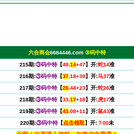
六合商会
6664446.com
③码中特
215期:
③码中特
【
49.
14
+47
】开:
蛇14
准
216期:
③码中特
【
37
.18+39
】开:
马37
准
217期:
③码中特
【
26
.44+23
】开:
蛇26
准
218期:
③码中特
【
33.
17
+18
】开:
虎17
准
219期:
③码中特
【
43
.08+11
】开:
鼠43
准
220期:
③码中特
【
点击领取
】开:
？00
未