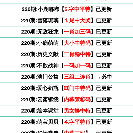
220期:小鹿嘟嘟【
5.字中平特
】已更新
220期:雪落琉璃【
⒈尾中大奖
】已更新
220期:无敌狂龙【
一肖加三码
】已更新
220期:小鹿萌萌【
大小中特码
】已更新
220期:历史文献【
三肖稳中特
】已更新
220期:不败战神【
一码加一码
】已更新
220期:澳门公益【
三组二连肖
】→必中
220期:爱心奶瓶【
⑶门中特码
】已更新
220期:云雾缭绕【
内幕禁⑩码
】已更新
220期:绘本课堂【
男女爆中特
】已更新
220期:萌宝贝贝【
⒋字平特肖
】已更新