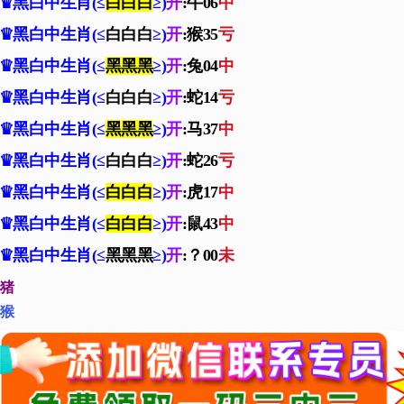
♛
黑白中生肖
(≤
白
白
白
≥)
开
:牛06
中
♛
黑白中生肖
(≤
白白白
≥)
开
:猴35
亏
♛
黑白中生肖
(≤
黑
黑
黑
≥)
开
:兔04
中
♛
黑白中生肖
(≤
白白白
≥)
开
:蛇14
亏
♛
黑白中生肖
(≤
黑
黑
黑
≥)
开
:马37
中
♛
黑白中生肖
(≤
白白白
≥)
开
:蛇26
亏
♛
黑白中生肖
(≤
白
白
白
≥)
开
:虎17
中
♛
黑白中生肖
(≤
白
白
白
≥)
开
:鼠43
中
♛
黑白中生肖
(≤
黑黑黑
≥)
开
:？00
未
-猪
-猴