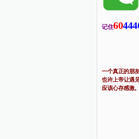
60
444
记住
一个真正的朋
也许上帝让遇
应该心存感激