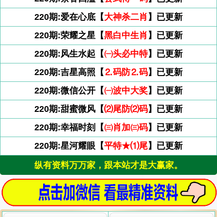
220期:爱在心底【
大神杀二肖
】已更新
220期:荣耀之星【
黑白中生肖
】已更新
220期:风生水起【
㈠头必中特
】已更新
220期:吉星高照【
⒉码防⒉码
】已更新
220期:微信公开【
㈠波中大奖
】已更新
220期:甜蜜微风【
⑵尾防⑵码
】已更新
220期:幸福时刻【
㈢肖加㈢码
】已更新
220期:星河耀眼【
平特★⑴尾
】已更新
纵有资料万万家，跟本站才是大赢家。