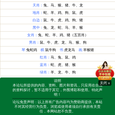
天肖：
兔、马、猴、猪、牛、龙
地肖：
蛇、羊、鸡、狗、鼠、虎
白边：
鼠、牛、虎、鸡、狗、猪
黑中：
兔、龙、蛇、马、羊、猴
女肖：
兔、蛇、羊、鸡、猪（五宫肖）
男肖：
鼠、牛、虎、龙、马、猴、狗
琴:
兔蛇鸡
棋:
鼠牛狗
书:
虎龙马
画:
羊猴猪
红肖：
马、兔、鼠、鸡
蓝肖：
蛇、虎、猪、猴
绿肖：
羊、龙、牛、狗
说明
关闭 x
本论坛所提供的内容、资料、图片和资讯，只应用在合法
的资料探讨，暂不适用于其它，外围博彩和使用。特此声
明！
论坛免责声明：以上所有广告内容均为赞助商提供，本站
不对其经营行为负责。浏览或使用者须自行承担有关责
任，本网站恕不负责。