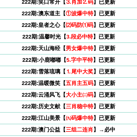
222期:笑口常开【
⒊肖加⒉码
】已更新
222期:澳东道主【
①波爆中特
】已更新
222期:皇者之心【
⑵码防⑴码
】已更新
222期:温馨时光【
3.段必中特
】已更新
222期:天山海经【
男女爆中特
】已更新
222期:小鹿嘟嘟【
5.字中平特
】已更新
222期:雪落琉璃【
⒈尾中大奖
】已更新
222期:温暖微笑【
五肖主五码
】已更新
222期:云涌风飞【
大小主㈡码
】已更新
222期:历史文献【
三肖稳中特
】已更新
222期:江山美景【
㈨码爆中特
】已更新
222期:澳门公益【
三组二连肖
】→必中