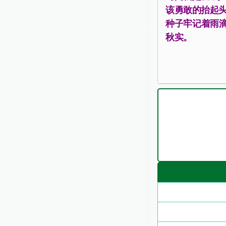
该勇敢的抬起
种子牢记着雨
秋实。