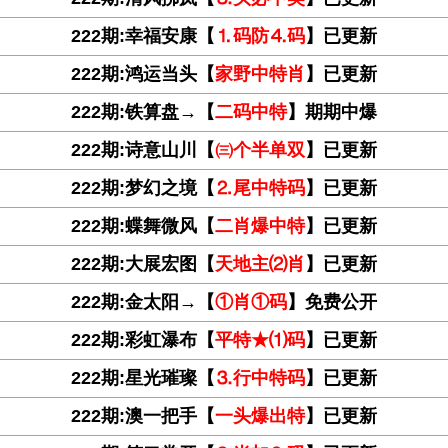
222期:幸福安康【
⒈码防⒋码
】已更新
222期:鸿运当头【
家野中特肖
】已更新
222期:铁算盘→【
二码中特
】期期中爆
222期:诗意山川【
㈢个半单双
】已更新
222期:梦幻之境【
⒉尾中特码
】已更新
222期:蝶舞微风【
二肖爆中特
】已更新
222期:大展宏图【
天地主⑵肖
】已更新
222期:金太阳→【
①肖①码
】免费公开
222期:彩虹瀑布【
平特★⑴码
】已更新
222期:星光璀璨【
⒊行中特码
】已更新
222期:澳一把手【
一头爆出特
】已更新