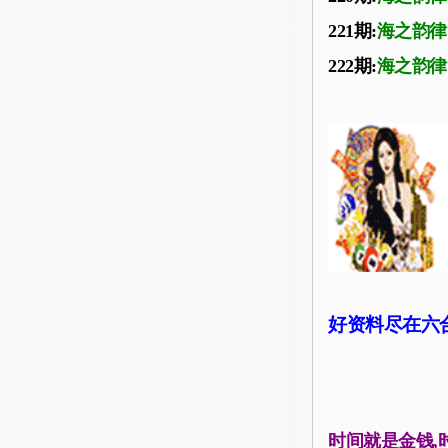
221期:
海之韵律
222期:
海之韵律
好资料尽在六
时间就是金钱,