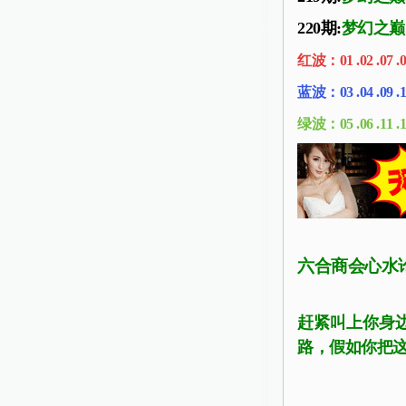
220期:
梦幻之巅
红波：01 .02 .07 .08 .1
蓝波：03 .04 .09 .10 .
绿波：05 .06 .11 .16 .
六合商会心水
赶紧叫上你身
路，假如你把