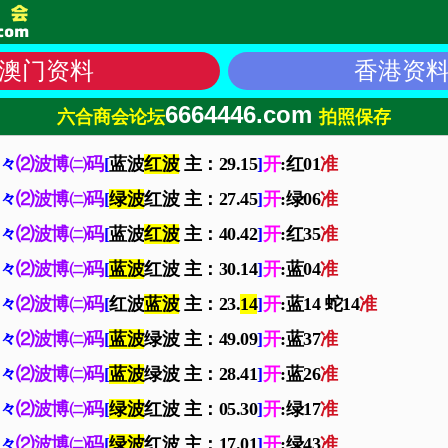
澳门资料
香港资
6664446.com
六合商会论坛
拍照保存
々
⑵波博㈡码
[
蓝波
红波
主：29.15
]
开
:红01
准
々
⑵波博㈡码
[
绿波
红波 主：27.45
]
开
:绿06
准
々
⑵波博㈡码
[
蓝波
红波
主：40.42
]
开
:红35
准
々
⑵波博㈡码
[
蓝波
红波 主：30.14
]
开
:蓝04
准
々
⑵波博㈡码
[
红波
蓝波
主：23.
14
]
开
:蓝14 蛇14
准
々
⑵波博㈡码
[
蓝波
绿波 主：49.09
]
开
:蓝37
准
々
⑵波博㈡码
[
蓝波
绿波 主：28.41
]
开
:蓝26
准
々
⑵波博㈡码
[
绿波
红波 主：05.30
]
开
:绿17
准
々
⑵波博㈡码
[
绿波
红波 主：17.01
]
开
:绿43
准