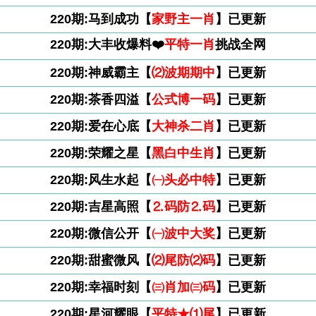
220期:马到成功【
家野主一肖
】已更新
220期:大丰收爆料❤️
平特一肖
挑战全网
220期:神威霸主【
⑵波期期中
】已更新
220期:茶香四溢【
公式博一码
】已更新
220期:爱在心底【
大神杀二肖
】已更新
220期:荣耀之星【
黑白中生肖
】已更新
220期:风生水起【
㈠头必中特
】已更新
220期:吉星高照【
⒉码防⒉码
】已更新
220期:微信公开【
㈠波中大奖
】已更新
220期:甜蜜微风【
⑵尾防⑵码
】已更新
220期:幸福时刻【
㈢肖加㈢码
】已更新
220期:星河耀眼【
平特★⑴尾
】已更新