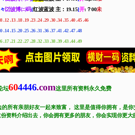
々
⑵波博㈡码
[
红波蓝波 主：19.15
]
开
:？00
未
2 .13 .18 .19 .23 .24 .29 .30 .34 .35 .40 .45 .46
14 .15 .20 .25 .26 .31 .36 .37 .41 .42 .47 .48
17 .21 .22 .27 .28 .32 .33 .38 .39 .43 .44 .49
60
4446
.com
论坛
这里所有资料永久免费
边的所有亲朋好友一起来致富， 这里是值得你拥有，是你
这份资料介绍出去，你会拥有更多的朋友，你会实现你更大