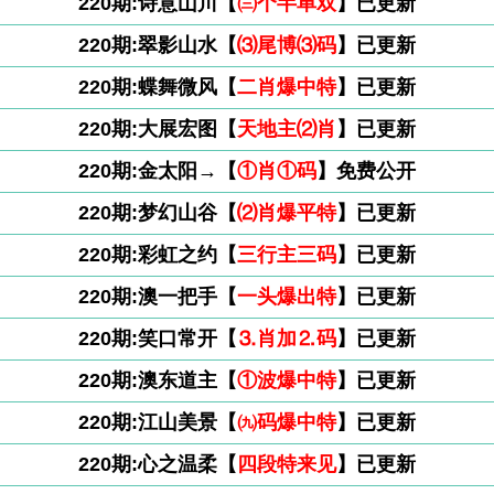
220期:诗意山川【
㈢个半单双
】已更新
220期:翠影山水【
⑶尾博⑶码
】已更新
220期:蝶舞微风【
二肖爆中特
】已更新
220期:大展宏图【
天地主⑵肖
】已更新
220期:金太阳→【
①肖①码
】免费公开
220期:梦幻山谷【
⑵肖爆平特
】已更新
220期:彩虹之约【
三行主三码
】已更新
220期:澳一把手【
一头爆出特
】已更新
220期:笑口常开【
⒊肖加⒉码
】已更新
220期:澳东道主【
①波爆中特
】已更新
220期:江山美景【
㈨码爆中特
】已更新
220期:心之温柔【
四段特来见
】已更新